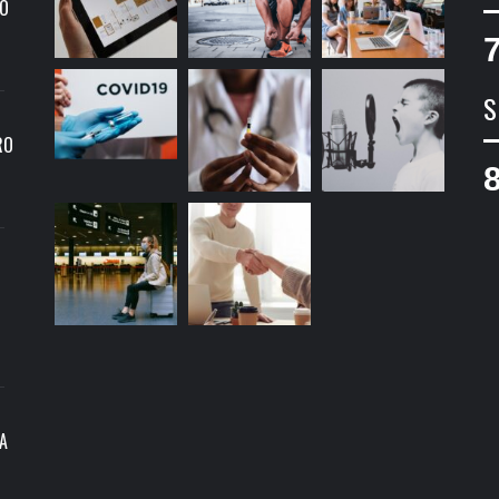
MO
S
RO
A