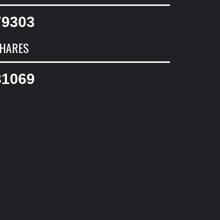
79303
HARES
81069