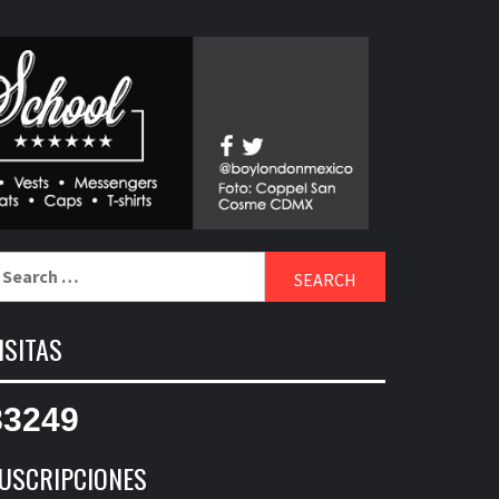
earch
r:
ISITAS
83249
USCRIPCIONES