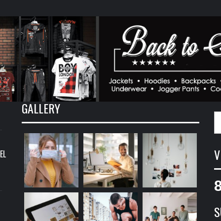
GALLERY
S
fo
V
EL
S