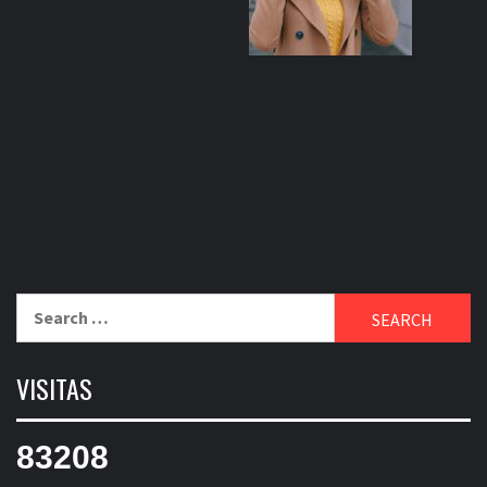
Search
for:
VISITAS
83208