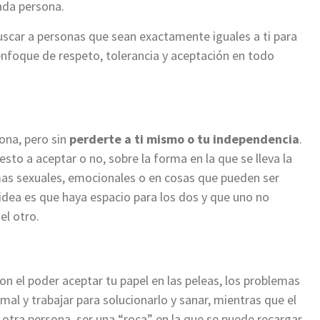
ada persona.
scar a personas que sean exactamente iguales a ti para
 enfoque de respeto, tolerancia y aceptación en todo
sona, pero sin
perderte a ti mismo o tu independencia
.
sto a aceptar o no, sobre la forma en la que se lleva la
emas sexuales, emocionales o en cosas que pueden ser
idea es que haya espacio para los dos y que uno no
el otro.
on el poder aceptar tu papel en las peleas, los problemas
mal y trabajar para solucionarlo y sanar, mientras que el
 otra persona, ser una “roca” en la que se puede recargar