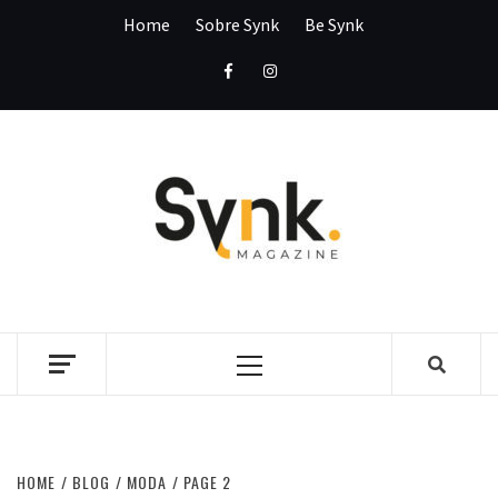
Skip
Home
Sobre Synk
Be Synk
to
content
Facebook
Instagram
SYNK
MAGAZI
SYNK MAGAZINE
Primary
Menu
HOME
BLOG
MODA
PAGE 2