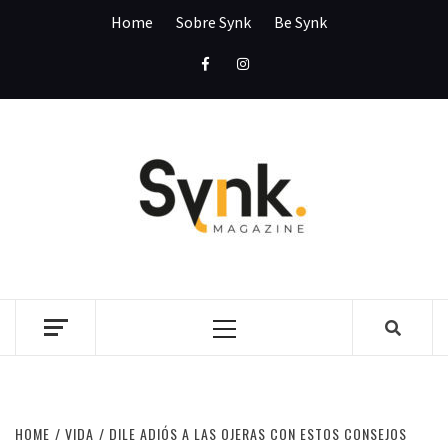
Skip
Home
Sobre Synk
Be Synk
to
content
Facebook
Instagram
SYNK
MAGAZI
SYNK MAGAZINE
Primary
Menu
HOME
VIDA
DILE ADIÓS A LAS OJERAS CON ESTOS CONSEJOS