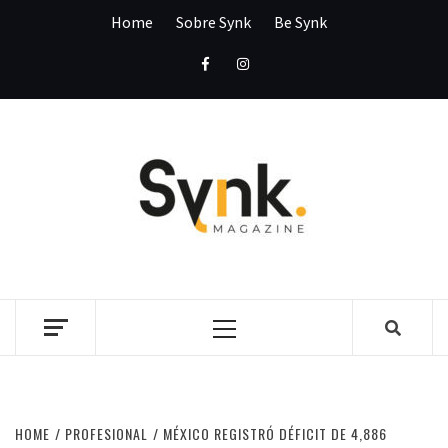
Skip
Home
Sobre Synk
Be Synk
to
content
Facebook
Instagram
SYNK
MAGAZI
SYNK MAGAZINE
Primary
Menu
HOME
PROFESIONAL
MÉXICO REGISTRÓ DÉFICIT DE 4,886