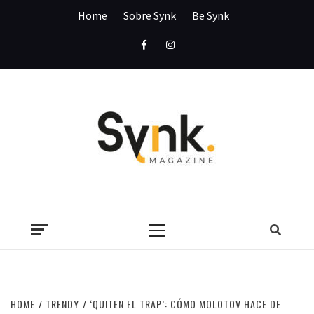
Skip
Home
Sobre Synk
Be Synk
to
content
Facebook
Instagram
SYNK
MAGAZI
SYNK MAGAZINE
Primary
Menu
HOME
TRENDY
‘QUITEN EL TRAP’: CÓMO MOLOTOV HACE DE