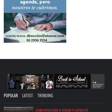
POPULAR
LATEST
TRENDING
CONSTRUCCIÓN
/
HOGAR Y ESPACIOS
BMO FIELD: EL ESTADIO QUE REDEFINIÓ EL
FUTBOL EN TORONTO, CANADÁ
BY
RODRIGO LARRAÑAGA
JULY 15, 2026
/
TECNOLOGÍA
/
TRENDY
EXIGEN A FACEBOOK E INSTAGRAM ELIMINAR
FUNCIONES ‘ADICTIVAS’ COMO EL
DESPLAZAMIENTO INFINITO
BY
MIRANDA MENDONCA
JULY 11, 2026
/
SALUD
/
VIDA