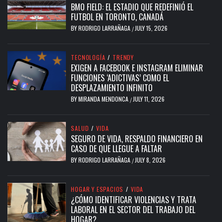
SEGURO DE VIDA, RESPALDO FINANCIERO EN
CASO DE QUE LLEGUE A FALTAR
BY
RODRIGO LARRAÑAGA
JULY 8, 2026
/
HOGAR Y ESPACIOS
/
VIDA
¿CÓMO IDENTIFICAR VIOLENCIAS Y TRATA
LABORAL EN EL SECTOR DEL TRABAJO DEL
HOGAR?
BY
RODRIGO LARRAÑAGA
JULY 6, 2026
/
ECOLOGÍA
/
TRENDY
/
VIAJES
ACCIONES QUE SE PUEDEN TOMAR PARA
PROTEGER AL MEDIOAMBIENTE AL VACACIONAR
BY
RODRIGO LARRAÑAGA
JULY 2, 2026
/
ARMONÍA
/
ECOLOGÍA
/
TRENDY
¿CÓMO EMPEZAR UNA VIDA SUSTENTABLE?
BY
AJ JITOR
JUNE 29, 2026
/