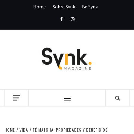
Skip
Home
Sobre Synk
Be Synk
to
content
Facebook
Instagram
SYNK
MAGAZI
SYNK MAGAZINE
Primary
Menu
HOME
VIDA
TÉ MATCHA: PROPIEDADES Y BENEFICIOS