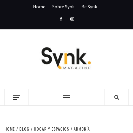
Skip
Home
Sobre Synk
Be Synk
to
content
Facebook
Instagram
SYNK
MAGAZI
SYNK MAGAZINE
Primary
Menu
HOME
BLOG
HOGAR Y ESPACIOS
ARMONÍA