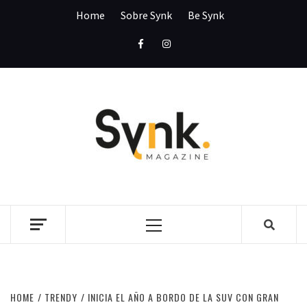
Skip
Home
Sobre Synk
Be Synk
to
content
Facebook
Instagram
SYNK
MAGAZI
SYNK MAGAZINE
Primary
Menu
HOME
TRENDY
INICIA EL AÑO A BORDO DE LA SUV CON GRAN